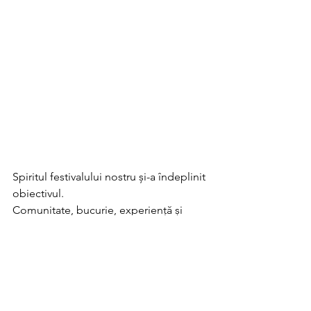
Spiritul festivalului nostru și-a îndeplinit 
obiectivul. 
Comunitate, bucurie, experiență și 
învățare. 
Echipa Florall  Anca, Ada și Andrei vă 
mulțumim din suflet pentru implicare și 
ne înclinăm în fața voastră, a tuturor.  
Ne revedem la anul, în aceeași formulă. 