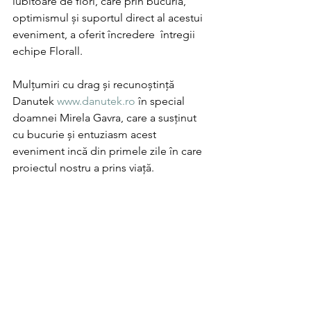
iubitoare de flori, care prin bucuria, 
optimismul și suportul direct al acestui 
eveniment, a oferit încredere  întregii 
echipe Florall. 
Mulțumiri cu drag și recunoștință 
Danutek 
www.danutek.ro
 în special 
doamnei Mirela Gavra, care a susținut 
cu bucurie și entuziasm acest 
eveniment incă din primele zile în care 
proiectul nostru a prins viață. 