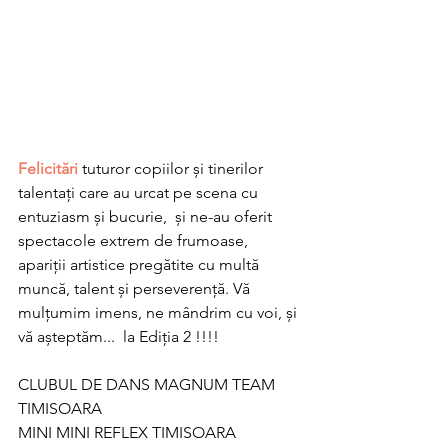
Felicitări 
tuturor copiilor și tinerilor 
talentați care au urcat pe scena cu 
entuziasm și bucurie,  și ne-au oferit 
spectacole extrem de frumoase, 
apariții artistice pregătite cu multă 
muncă, talent și perseverență. Vă 
mulțumim imens, ne mândrim cu voi, și 
vă așteptăm...  la Ediția 2 !!!!   
CLUBUL DE DANS MAGNUM TEAM 
TIMISOARA  
MINI MINI REFLEX TIMISOARA