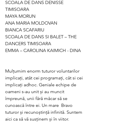
SCOALA DE DANS DENISSE 
TIMISOARA
MAYA MORUN
ANA MARIA MOLDOVAN 
BIANCA SCAFARIU
SCOALA DE DANS SI BALET – THE 
DANCERS TIMISOARA
EMMA – CAROLINA KAIMICH - DINA
Mulțumim enorm tuturor voluntarilor 
implicați, atât cei programați, cât si cei 
implicați adhoc. Geniale echipe de 
oameni s-au unit și au muncit 
împreună, unii fără măcar să se 
cunoască între ei. Un mare  Bravo 
tuturor și recunoștință infinită. Suntem 
aici ca să vă susținem și în viitor. 