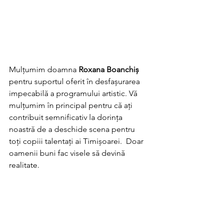
Mulțumim doamna 
Roxana Boanchiș
pentru suportul oferit în desfașurarea 
impecabilă a programului artistic. Vă 
mulțumim în principal pentru că ați 
contribuit semnificativ la dorința 
noastră de a deschide scena pentru 
toți copiii talentați ai Timișoarei.  Doar 
oamenii buni fac visele să devină 
realitate. 