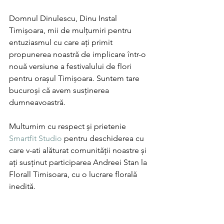
Domnul Dinulescu, Dinu Instal 
Timișoara, mii de mulțumiri pentru 
entuziasmul cu care ați primit 
propunerea noastră de implicare într-o 
nouă versiune a festivalului de flori 
pentru orașul Timișoara. Suntem tare 
bucuroși că avem susținerea 
dumneavoastră. 
Multumim cu respect și prietenie  
Smartfit Studio
 pentru deschiderea cu 
care v-ati alăturat comunității noastre și 
ați susținut participarea Andreei Stan la 
Florall Timisoara, cu o lucrare florală 
inedită. 