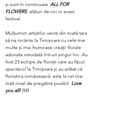
și sunt în continuare  
ALL FOR 
FLOWERS
  alături de noi in acest 
festival. 
Mulțumim artiștilor veniți din toată țara 
să ne incânte la Timișoara cu cele mai 
multe și mai frumoase creații florale 
adunate vreodată într-un singur loc. Au 
fost 23 echipe de floriști care au făcut 
spectacol la Timișoara și au arătat că 
floristica românească  este la cel mai 
înalt nivel de pregătire posibil. 
Love 
you alll !!!!