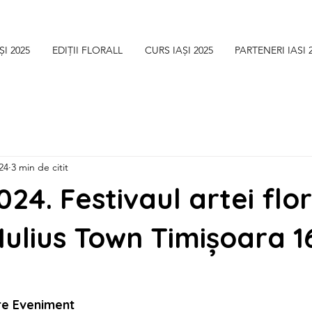
ȘI 2025
EDIȚII FLORALL
CURS IAȘI 2025
PARTENERI IASI 
24
3 min de citit
024. Festivaul artei flor
 Iulius Town Timișoara 16
re Eveniment