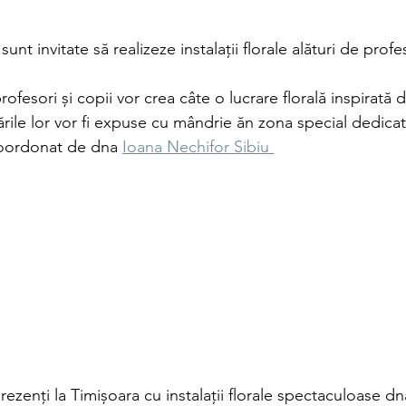
unt invitate să realizeze instalații florale alături de profes
ofesori și copii vor crea câte o lucrare florală inspirată 
rările lor vor fi expuse cu mândrie ăn zona special dedicată
coordonat de dna 
Ioana Nechifor Sibiu 
prezenți la Timișoara cu instalații florale spectaculoase d