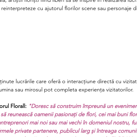
reinterpreteze cu ajutorul florilor scene sau personaje di
ținute lucrările care oferă o interacțiune directă cu vizitato
umina sau mirosul pot completa experiența vizitatorilor.
rul Florall: 
"Doresc să construim împreună un evenimen
să reunească oamenii pasionați de flori, cei mai buni flori
ntreprenori mai noi sau mai vechi în domeniul nostru, fur
 firmele private partenere, publicul larg și întreaga comuni