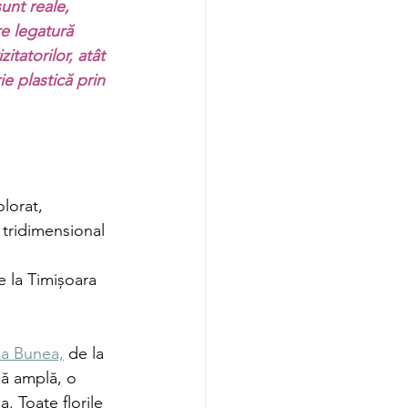
unt reale, 
re legatură 
itatorilor, atât 
ie plastică prin 
lorat, 
tridimensional 
e la Timișoara 
ia Bunea,
 de la 
lă amplă, o 
. Toate florile 