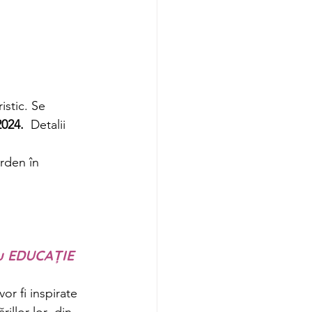
istic. Se 
2024.
  Detalii 
arden în 
u EDUCAȚIE
vor fi inspirate 
ărillor lor  din 