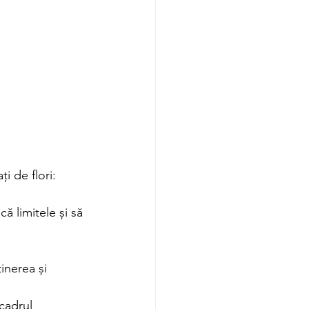
 de flori:   
ă limitele și să 
inerea și 
 cadrul 