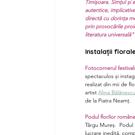
Timișoara. Simțul și e
autentice, implicativ
directă cu dorința mea
prin provocările proie
literatura universală"
Instalații flora
Fotocornerul festival
spectaculos și insta
realizat din mii de fl
artist 
Alina Bălănesc
de la Piatra Neamț. 
Podul florilor române
Târgu Mureș.  Podul d
lucrare inedită, comp