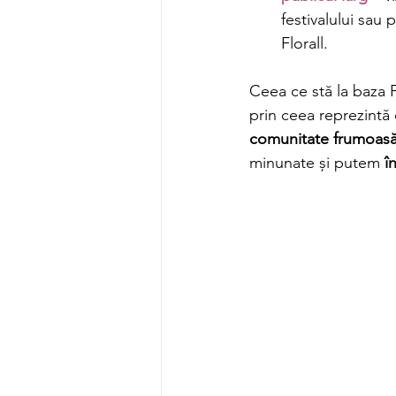
festivalului sau p
Florall. 
Ceea ce stă la baza Fe
prin ceea reprezintă
comunitate frumoas
minunate și putem 
î