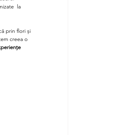
nizate  la 
 prin flori și 
tem creea o 
xperiențe