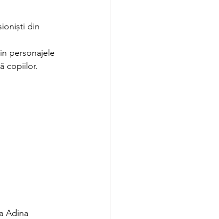
ioniști din 
din personajele 
 copiilor. 
na Adina 