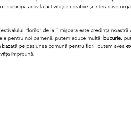
ot participa activ la activitățile creative și interactive orga
stivalului  florilor de la Timișoara este credința noastră că
 ele pentru noi oamenii, putem aduce multă  
bucurie
, pu
ă
 bazată pe pasiunea comună pentru flori, putem avea 
e
nvăța 
împreună. 