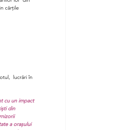
n cărțile 
tul,  lucrări în 
t cu un impact 
ști din 
nizorii 
tate a orașului 