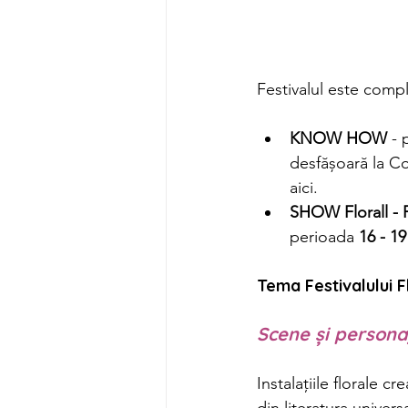
Festivalul este compl
KNOW HOW
 - 
desfășoară la Con
aici. 
SHOW Florall - Fe
perioada 
16 - 19
Tema Festivalului Fl
Scene și personaj
Instalațiile florale cr
din literatura universal