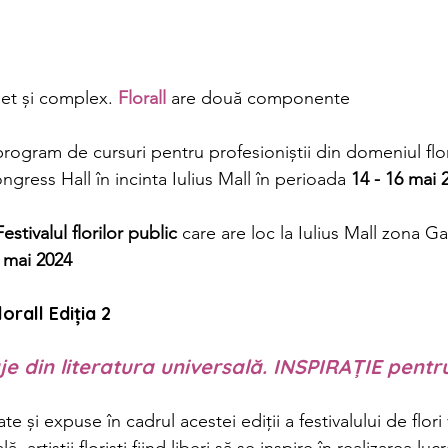
et și complex. 
Florall 
are două componente
program de cursuri pentru profesioniștii din domeniul flor
gress Hall în incinta Iulius Mall în perioada 
14 - 16 mai 
stivalul florilor public
 care are loc la Iulius Mall zona G
 mai 2024 
orall Ediția 2 
e din literatura universală. 
INSPIRAȚIE pentr
eate și expuse în cadrul acestei ediții a festivalului de flori 
ă, artiștii floriști fiind liberi să se inspire în realizarea lucr