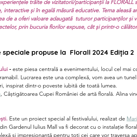
xperiențele trăite de vizitatorii/participanții la FLORALL s
e, interactive și în egală măsură educative. Tema aleasă a
 de a oferi valoare adaugată  tuturor participanților și viz
ctelor, prin bucuria florilor expuse, cât și printr-o călător
le speciale propuse la  Florall 2024 Ediția 2 
ului
 - 
este piesa centrală a evenimentului, locul cel mai co
gramabil. Lucrarea este una complexă, vom avea un tunel 
ori, inspirat dintr-o poveste iubită de toată lumea. 
u
, Câștigătoarea Cupei României de artă florală. Alina vin
ști.
 Este un proiect special al festivalului, realizat de 
Mar
in Gardenul Iulius Mall va fi decorat cu o instalație flora
lexă și impresionantă pentru toți cei care vor traversa apa