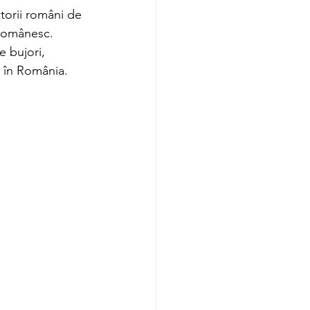
torii români de 
 românesc. 
e bujori, 
ri în România. 