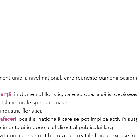
ent unic la nivel național, care reunește oamenii pasionați
iență
  în domeniul floristic, care au ocazia să își depășeasc
stalații florale spectaculoase
industria floristică 
afaceri
 locală și națională care se pot implica activ în susț
mentului în beneficiul direct al publicului larg 
izitatorii care se pot bucura de creațiile florale expuse în