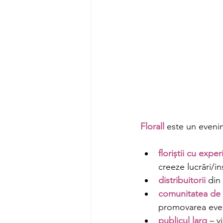
Florall 
este un evenim
floriștii cu exper
creeze lucrări/in
distribuitorii 
din 
comunitatea de 
promovarea eveni
publicul larg
 – v